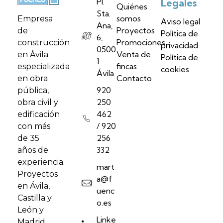
Pl.
Legales
Quiénes
Sta.
somos
Empresa
Aviso legal
Ana,
Proyectos
de
Política de
6,
Promociones
construcción
privacidad
0500
Venta de
en Ávila
Política de
1
fincas
especializada
cookies
Ávila
Contacto
en obra
920
pública,
250
obra civil y
462
edificación
/ 920
con más
256
de 35
332
años de
experiencia.
mart
Proyectos
a@f
en Ávila,
uenc
Castilla y
o.es
León y
Linke
Madrid.