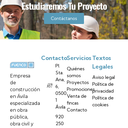
Estudiaremos Tu Proyecto
Contáctanos
Contacto
Servicios
Textos
Pl.
Legales
Quiénes
Sta.
somos
Empresa
Aviso legal
Ana,
Proyectos
de
Política de
6,
Promociones
construcción
privacidad
0500
Venta de
en Ávila
Política de
1
fincas
especializada
cookies
Ávila
Contacto
en obra
920
pública,
250
obra civil y